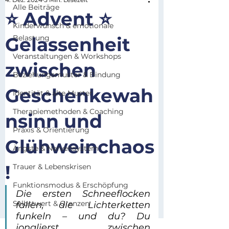
Alle Beiträge
⭐ Advent ⭐
Kinderwunsch & emotionale
Gelassenheit
Belastung
Veranstaltungen & Workshops
zwischen
Beziehungsmuster & Bindung
Geschenkewah
Identität & alte Muster
Therapiemethoden & Coaching
nsinn und
Praxis & Orientierung
Glühweinchaos
Ängste & Nervensystem
!
Trauer & Lebenskrisen
Funktionsmodus & Erschöpfung
Die ersten Schneeflocken 
Selbstwert & Grenzen
fallen, die Lichterketten 
funkeln – und du? Du 
jonglierst zwischen 