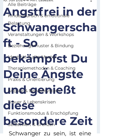
Alle Beiträge
Angstfrei in der
Kinderwunsch & emotionale
Schwangerscha
Belastung
Veranstaltungen & Workshops
ft - So
Beziehungsmuster & Bindung
bekämpfst Du
Identität & alte Muster
Therapiemethoden & Coaching
Deine Ängste
Praxis & Orientierung
und genießt
Ängste & Nervensystem
diese
Trauer & Lebenskrisen
Funktionsmodus & Erschöpfung
besondere Zeit
Selbstwert & Grenzen
Schwanger zu sein, ist eine 