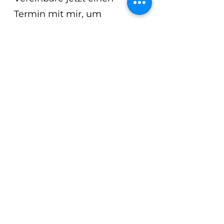
Termin mit mir, um 
persönliche Beratung und 
Begleitung zu erhalten. 
Klicke jetzt hier, um deinen 
Termin zu buchen! 
Termin vereinbaren!
Wenn dir dieser Beitrag 
gefallen hat, teile ihn bitte 
auf deinen sozialen 
Netzwerken.
Ich stehe dir zur Verfügung. 
Dieser Artikel soll Dir helfen, 