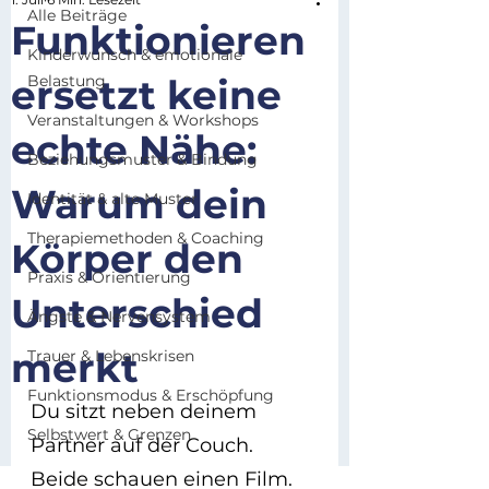
Alle Beiträge
Funktionieren
Kinderwunsch & emotionale
ersetzt keine
Belastung
Veranstaltungen & Workshops
echte Nähe:
Beziehungsmuster & Bindung
Warum dein
Identität & alte Muster
Therapiemethoden & Coaching
Körper den
Praxis & Orientierung
Unterschied
Ängste & Nervensystem
merkt
Trauer & Lebenskrisen
Funktionsmodus & Erschöpfung
Du sitzt neben deinem 
Selbstwert & Grenzen
Partner auf der Couch. 
Beide schauen einen Film. 