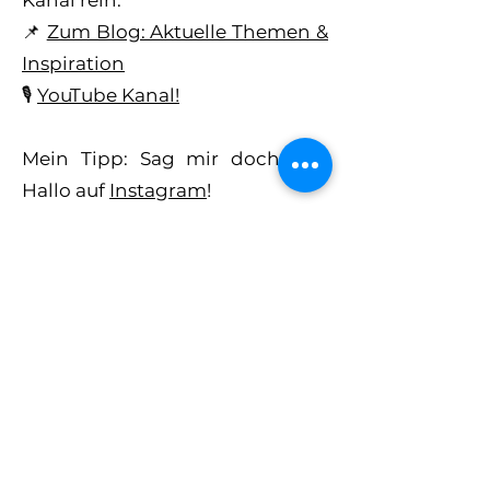
Kanal rein:
📌
Zum Blog: Aktuelle Themen &
Inspiration
🎙
YouTube Kanal!
Mein Tipp: Sag mir doch mal
Hallo auf
Instagram
!
Schreib mir eine DM mit
"Ich
bin dabei!"
– ich freue mich auf
den Austausch mit dir. 😊