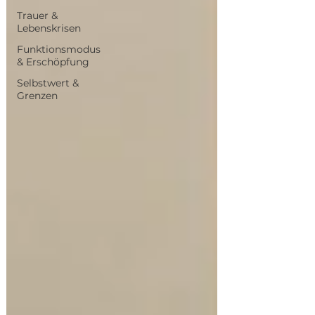
Trauer &
Lebenskrisen
Funktionsmodus
& Erschöpfung
Selbstwert &
Grenzen