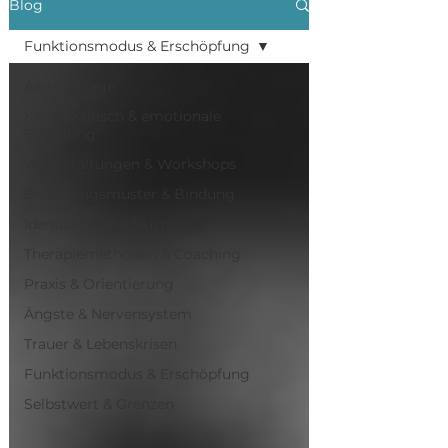
Blog
Funktionsmodus & Erschöpfung
Alle Beiträge
Kinderwunsch & emotionale
Belastung
Veranstaltungen & Workshops
Beziehungsmuster & Bindung
Identität & alte Muster
Therapiemethoden & Coaching
Praxis & Orientierung
Ängste & Nervensystem
Trauer & Lebenskrisen
Funktionsmodus & Erschöpfung
Selbstwert & Grenzen