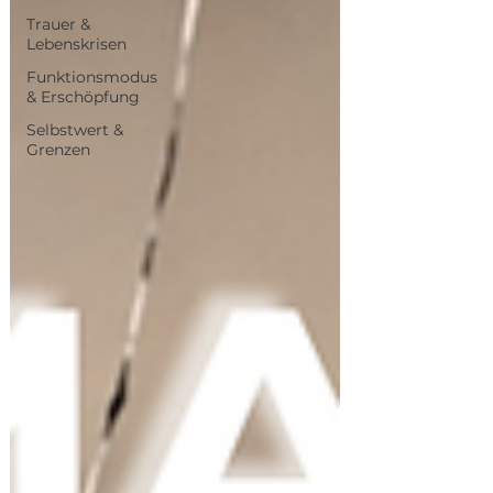
Trauer &
Lebenskrisen
Funktionsmodus
& Erschöpfung
Selbstwert &
Grenzen