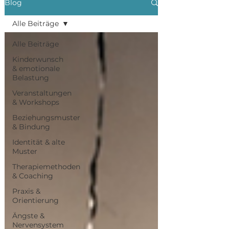
Blog
Alle Beiträge
Alle Beiträge
Kinderwunsch
& emotionale
Belastung
Veranstaltungen
& Workshops
Beziehungsmuster
& Bindung
Identität & alte
Muster
Therapiemethoden
& Coaching
Praxis &
Orientierung
Ängste &
Nervensystem