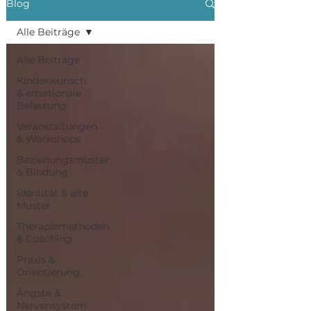
Blog
Alle Beiträge
Alle Beiträge
Kinderwunsch
& emotionale
Belastung
Veranstaltungen
& Workshops
Beziehungsmuster
& Bindung
Identität & alte
Muster
Therapiemethoden
& Coaching
Praxis &
Orientierung
Ängste &
Nervensystem