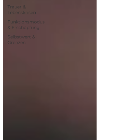
Trauer &
Lebenskrisen
Funktionsmodus
& Erschöpfung
Selbstwert &
Grenzen