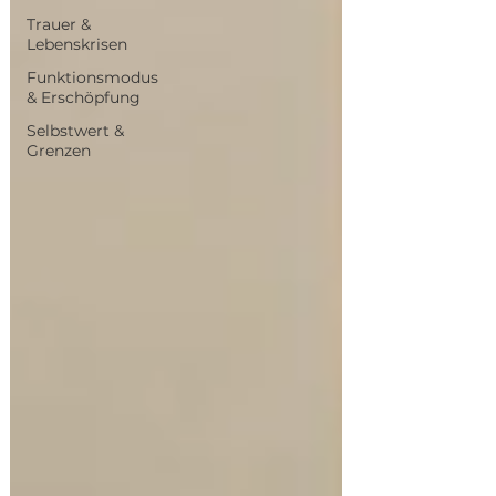
Trauer &
Lebenskrisen
Funktionsmodus
& Erschöpfung
Selbstwert &
Grenzen