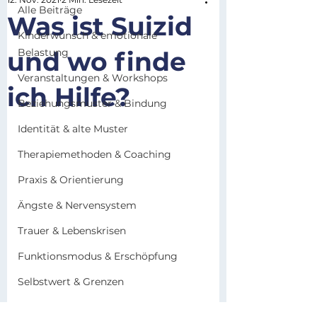
Alle Beiträge
Was ist Suizid
Kinderwunsch & emotionale
und wo finde
Belastung
Veranstaltungen & Workshops
ich Hilfe?
Beziehungsmuster & Bindung
Identität & alte Muster
Therapiemethoden & Coaching
Praxis & Orientierung
Ängste & Nervensystem
Trauer & Lebenskrisen
Funktionsmodus & Erschöpfung
Selbstwert & Grenzen