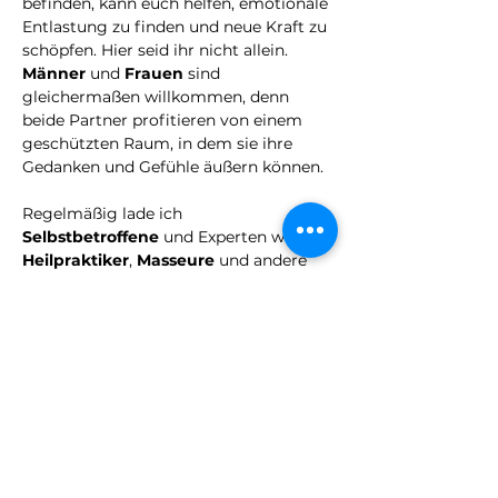
befinden, kann euch helfen, emotionale 
Entlastung zu finden und neue Kraft zu 
schöpfen. Hier seid ihr nicht allein. 
Männer
 und 
Frauen
 sind 
gleichermaßen willkommen, denn 
beide Partner profitieren von einem 
geschützten Raum, in dem sie ihre 
Gedanken und Gefühle äußern können.
Regelmäßig lade ich 
Selbstbetroffene
 und Experten wie 
Heilpraktiker
, 
Masseure
 und andere 
Fachleute aus meinem Netzwerk ein, 
die hilfreiche Vorträge zu diversen 
Themen rund um den Kinderwunsch 
und den Umgang mit 
Herausforderungen auf dem Weg zum 
Wunschkind anbieten.
Mehr anzeigen