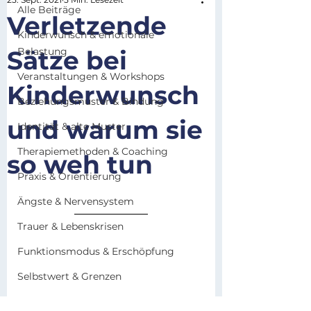
Alle Beiträge
Verletzende
Kinderwunsch & emotionale
Sätze bei
Belastung
Veranstaltungen & Workshops
Kinderwunsch
Beziehungsmuster & Bindung
und warum sie
Identität & alte Muster
Therapiemethoden & Coaching
so weh tun
Praxis & Orientierung
Ängste & Nervensystem
Trauer & Lebenskrisen
Funktionsmodus & Erschöpfung
Selbstwert & Grenzen