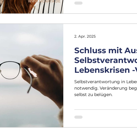
2. Apr. 2025
Schluss mit Au
Selbstverantwo
Lebenskrisen 
beginnt, wenn 
Selbstverantwortung in Lebe
selbst Bullshit
notwendig. Veränderung begi
selbst zu belügen.