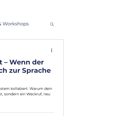
& Workshops
hoden & Coaching
t – Wenn der
en
h zur Sprache
ystem kollabiert. Warum dein
, sondern ein Weckruf, neu