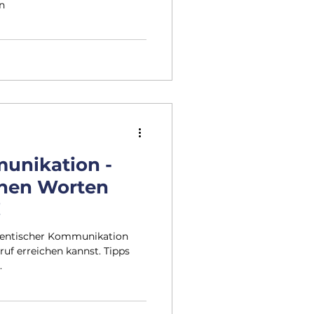
n
unikation -
inen Worten
!
thentischer Kommunikation
uf erreichen kannst. Tipps
.