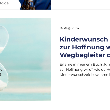
14. Aug. 2024
Kinderwunsch 
zur Hoffnung w
Wegbegleiter d
Kinderwunschz
Erfahre in meinem Buch „Ki
zur Hoffnung wird“, wie du H
Kinderwunschzeit bewahren 