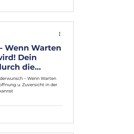
- Wenn Warten
ird! Dein
urch die
eit
nderwunsch – Wenn Warten
offnung u. Zuversicht in der
kannst