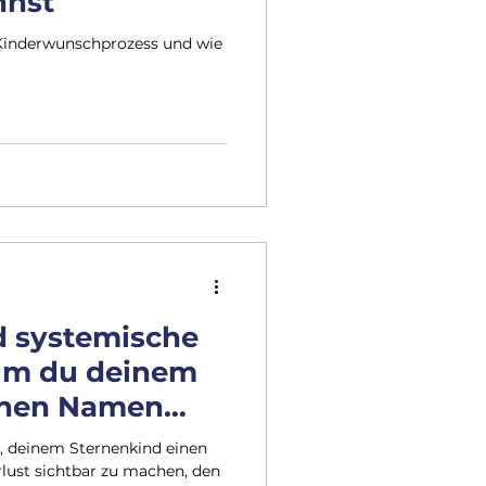
nnst
Kinderwunschprozess und wie
d systemische
um du deinem
inen Namen
?
t, deinem Sternenkind einen
ust sichtbar zu machen, den