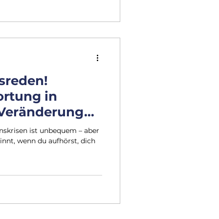
sreden!
rtung in
-Veränderung
du aufhörst, dir
nskrisen ist unbequem – aber
 zu erzählen!
nnt, wenn du aufhörst, dich