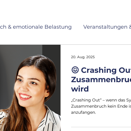
ch & emotionale Belastung
Veranstaltungen 
ndung
Identität & alte Muster
Therapiemet
20. Aug. 2025
😖 Crashing Ou
Ängste & Nervensystem
Trauer & Lebenskris
Zusammenbruc
wird
höpfung
Selbstwert & Grenzen
„Crashing Out“ – wenn das S
Zusammenbruch kein Ende ist
anzufangen.