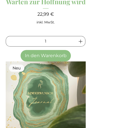
Warten zur Hoffnung wird
Preis
22,99 €
inkl. MwSt.
In den Warenkorb
Neu