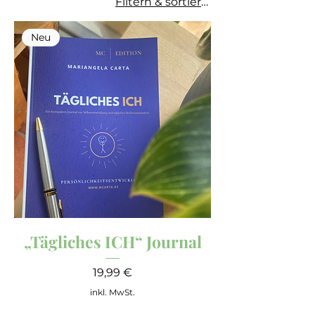
Filtern & sortieren
Neu
„Tägliches ICH“ Journal
Preis
19,99 €
inkl. MwSt.