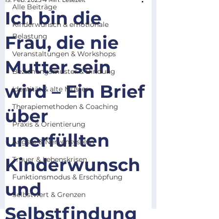
Alle Beiträge
Ich bin die
Kinderwunsch & emotionale
Frau, die nie
Belastung
Veranstaltungen & Workshops
Mutter sein
Beziehungsmuster & Bindung
wird – Ein Brief
Identität & alte Muster
Therapiemethoden & Coaching
über
Praxis & Orientierung
unerfüllten
Ängste & Nervensystem
Kinderwunsch
Trauer & Lebenskrisen
Funktionsmodus & Erschöpfung
und
Selbstwert & Grenzen
Selbstfindung