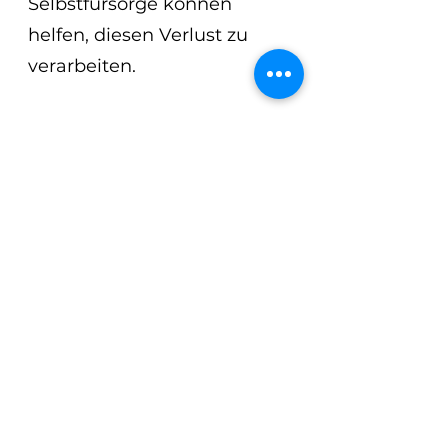
Selbstfürsorge können 
helfen, diesen Verlust zu 
verarbeiten.
2. Wird der Schmerz jemals 
aufhören?
Er wird sich verändern. 
Anfangs ist er roh, 
überwältigend und alles 
einnehmend. Später wird er 
weicher, weniger scharf. Er 
bleibt vielleicht als ein leises 
Bedauern – aber er wird 
nicht mehr dein ganzes 
Leben bestimmen. Du wirst 