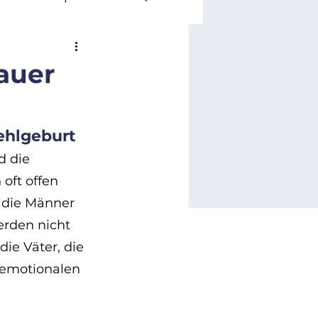
hoden & Coaching
rauer
en
Fehlgeburt
d die 
oft offen 
 die Männer 
rden nicht 
ie Väter, die 
 emotionalen 