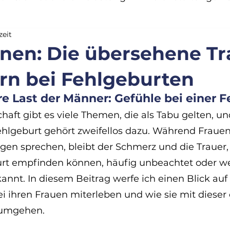
zeit
ndung
Identität & alte Muster
Therapiemet
ränen: Die übersehene T
rn bei Fehlgeburten
Ängste & Nervensystem
Trauer & Lebenskris
e Last der Männer: Gefühle bei einer 
chaft gibt es viele Themen, die als Tabu gelten, un
höpfung
Selbstwert & Grenzen
ehlgeburt gehört zweifellos dazu. Während Frauen 
ngen sprechen, bleibt der Schmerz und die Trauer,
urt empfinden können, häufig unbeachtet oder we
nnt. In diesem Beitrag werfe ich einen Blick auf d
ei ihren Frauen miterleben und wie sie mit dieser
 umgehen.