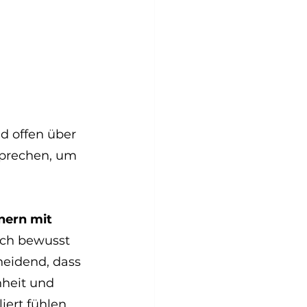
d offen über 
sprechen, um 
ern mit 
ich bewusst 
heidend, dass 
heit und 
ert fühlen 