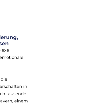
erung, 
ssen
lexe 
 emotionale 
die 
rschaften in 
ich tausende 
Bayern, einem 