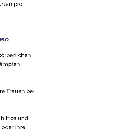
rten pro 
 
so 
körperlichen 
kämpfen 
e Frauen bei 
ilflos und 
oder ihre 