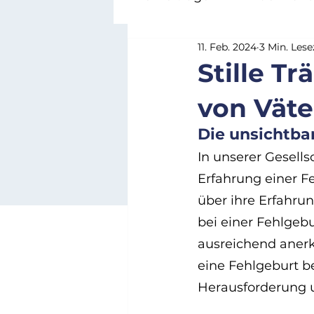
11. Feb. 2024
3 Min. Lese
Beziehungsmuster & Bi
Stille T
von Väte
Praxis & Orientierung
Die unsichtbar
In unserer Gesells
Funktionsmodus & Ersc
Erfahrung einer F
über ihre Erfahru
bei einer Fehlgeb
ausreichend anerka
eine Fehlgeburt b
Herausforderung