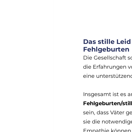
Das stille Lei
Fehlgeburten
Die Gesellschaft s
die Erfahrungen v
eine unterstützen
Insgesamt ist es an
Fehlgeburten/stil
sein, dass Väter g
sie die notwendig
Empathie können w