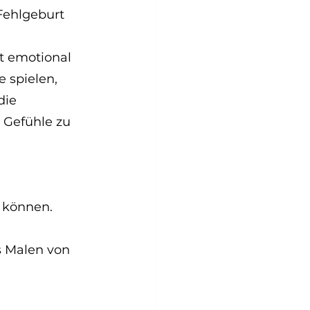
Fehlgeburt 
t emotional 
 spielen, 
die 
 Gefühle zu 
 können. 
 Malen von 