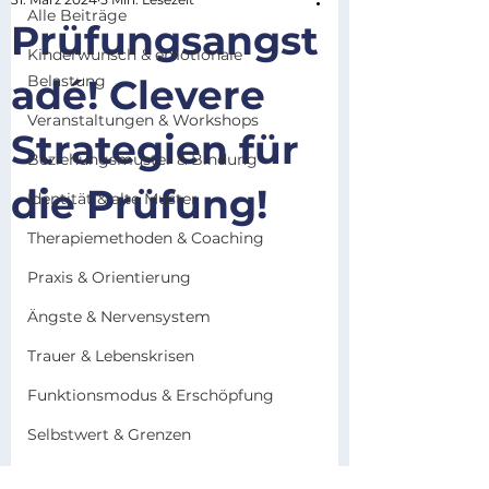
Alle Beiträge
Prüfungsangst
Kinderwunsch & emotionale
adé! Clevere
Belastung
Veranstaltungen & Workshops
Strategien für
Beziehungsmuster & Bindung
die Prüfung!
Identität & alte Muster
Therapiemethoden & Coaching
Praxis & Orientierung
Ängste & Nervensystem
Trauer & Lebenskrisen
Funktionsmodus & Erschöpfung
Selbstwert & Grenzen