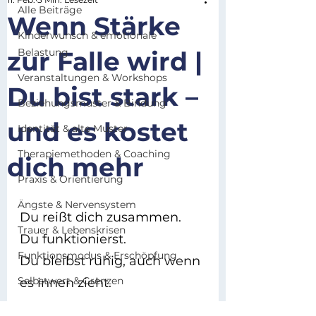
Alle Beiträge
Wenn Stärke
Kinderwunsch & emotionale
zur Falle wird |
Belastung
Veranstaltungen & Workshops
Du bist stark –
Beziehungsmuster & Bindung
und es kostet
Identität & alte Muster
Therapiemethoden & Coaching
dich mehr
Praxis & Orientierung
Ängste & Nervensystem
Du reißt dich zusammen.
Trauer & Lebenskrisen
Du funktionierst.
Funktionsmodus & Erschöpfung
Du bleibst ruhig, auch wenn 
Selbstwert & Grenzen
es innen zieht.