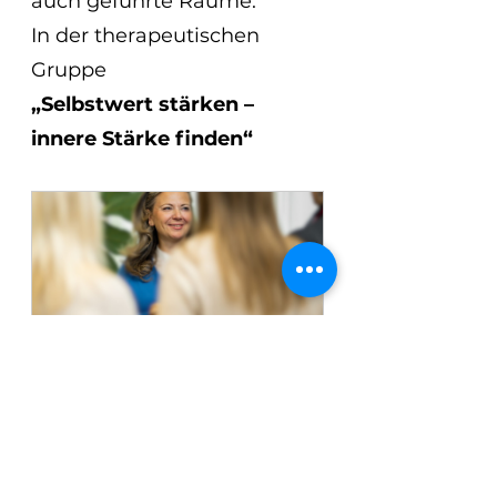
auch geführte Räume.
In der therapeutischen 
Gruppe 
„Selbstwert stärken – 
innere Stärke finden“
Therapeutische Gruppe in 
Bad Aibling – Selbstwert 
stärken & innere Stärke 
finden...
16. Februar 
Leben(s)traum 
2026, 18:30–
- 
22:00 Uhr
Seminarraum 