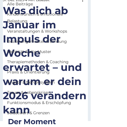
Alle Beiträge
Was dich ab
Kinderwunsch & emotionale
Januar im
Belastung
Veranstaltungen & Workshops
Impuls der
Beziehungsmuster & Bindung
Woche
Identität & alte Muster
Therapiemethoden & Coaching
erwartet – und
Praxis & Orientierung
warum er dein
Ängste & Nervensystem
2026 verändern
Trauer & Lebenskrisen
Funktionsmodus & Erschöpfung
kann
Selbstwert & Grenzen
Der Moment 